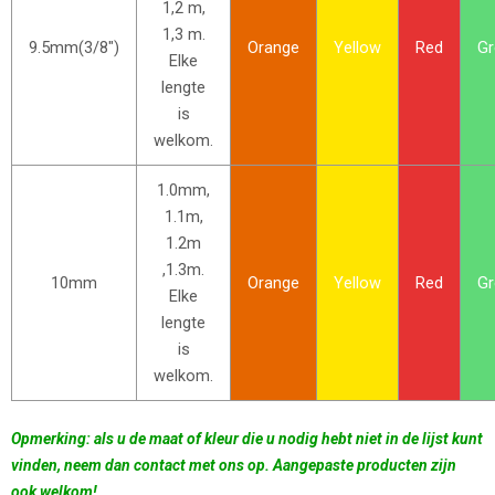
1,2 m,
1,3 m.
9.5mm(3/8")
Orange
Yellow
Red
Gr
Elke
lengte
is
welkom.
1.0mm,
1.1m,
1.2m
,1.3m.
10mm
Orange
Yellow
Red
Gr
Elke
lengte
is
welkom.
Opmerking: als u de maat of kleur die u nodig hebt niet in de lijst kunt
vinden, neem dan contact met ons op. Aangepaste producten zijn
ook welkom!