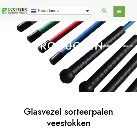
Ga
Main
Zoeken
naar
Nederlands
Men
de
inhoud
PRODUCTEN
Glasvezel sorteerpalen
veestokken